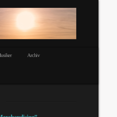
usiker
Archiv
erchandising”