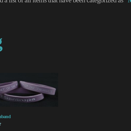
g
mband