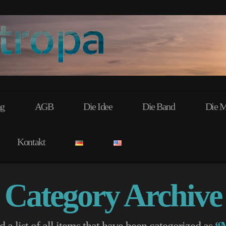
ng
AGB
Die Idee
Die Band
Die M
Kontakt
Category Archive
d a list of all items that have been categorized as
“M